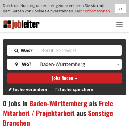
Durch die Nutzung unserer Angebote erklären Sie sich mit
ok
dem Setzen von Cookies einverstanden.
Mehr Informationen
Tog
navi
Was?
Wo?
Jobs finden »
Suche verändern
Suche speichern
0
Jobs in
Baden-Württemberg
als
Freie
Mitarbeit / Projektarbeit
aus
Sonstige
Branchen