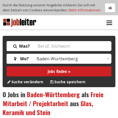
Durch die Nutzung unserer Angebote erklären Sie sich mit
ok
dem Setzen von Cookies einverstanden.
Mehr Informationen
Tog
navi
Was?
Wo?
Jobs finden »
Suche verändern
Suche speichern
0
Jobs in
Baden-Württemberg
als
Freie
Mitarbeit / Projektarbeit
aus
Glas,
Keramik und Stein