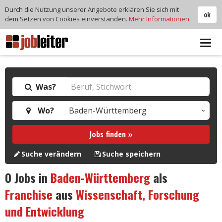
Durch die Nutzung unserer Angebote erklären Sie sich mit
ok
dem Setzen von Cookies einverstanden.
Mehr Informationen
Tog
navi
Was?
Wo?
Jobs finden »
Suche verändern
Suche speichern
0
Jobs in
Baden-Württemberg
als
Franchise
aus
Wissenschaft, Forschung
und Entwicklung