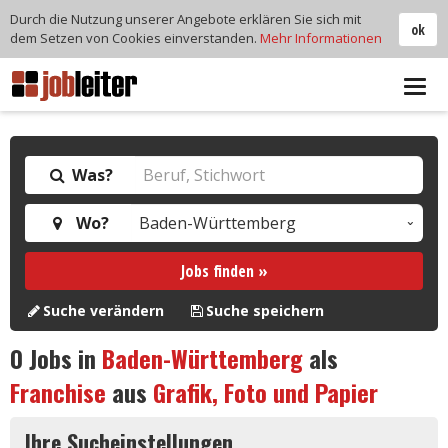
Durch die Nutzung unserer Angebote erklären Sie sich mit
ok
dem Setzen von Cookies einverstanden.
Mehr Informationen
Tog
navi
Was?
Wo?
Jobs finden »
Suche verändern
Suche speichern
0
Jobs in
Baden-Württemberg
als
Franchise
aus
Grafik, Foto und Papier
Ihre Sucheinstellungen