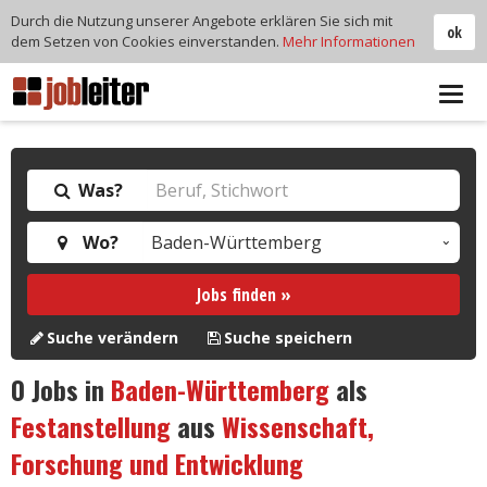
Durch die Nutzung unserer Angebote erklären Sie sich mit
ok
dem Setzen von Cookies einverstanden.
Mehr Informationen
Tog
navi
Was?
Wo?
Jobs finden »
Suche verändern
Suche speichern
0
Jobs in
Baden-Württemberg
als
Festanstellung
aus
Wissenschaft,
Forschung und Entwicklung