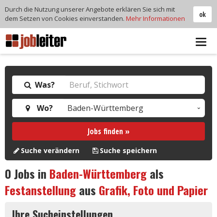
Durch die Nutzung unserer Angebote erklären Sie sich mit
ok
dem Setzen von Cookies einverstanden.
Mehr Informationen
Tog
navi
Was?
Wo?
Jobs finden »
Suche verändern
Suche speichern
0
Jobs in
Baden-Württemberg
als
Festanstellung
aus
Grafik, Foto und Papier
Ihre Sucheinstellungen