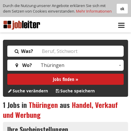
Durch die Nutzung unserer Angebote erklären Sie sich mit
ok
dem Setzen von Cookies einverstanden.
Mehr Informationen
Tog
navi
Was?
Wo?
Jobs finden »
Suche verändern
Suche speichern
1
Jobs in
Thüringen
aus
Handel, Verkauf
und Werbung
Ihre Sucheinstellungen