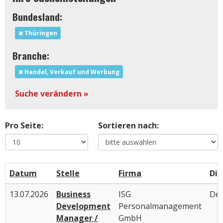
Bundesland:
Thüringen
Branche:
Handel, Verkauf und Werbung
Suche verändern »
Pro Seite:
Sortieren nach:
Datum
Stelle
Firma
Die
13.07.2026
Business
ISG
Deu
Development
Personalmanagement
Manager /
GmbH