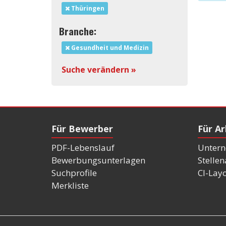
Thüringen
Branche:
Gesundheit und Medizin
Suche verändern »
Für Bewerber
Für A
PDF-Lebenslauf
Untern
Bewerbungsunterlagen
Stelle
Suchprofile
CI-Lay
Merkliste