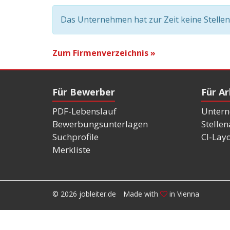
Das Unternehmen hat zur Zeit keine Stelle
Zum Firmenverzeichnis »
Für Bewerber
Für A
PDF-Lebenslauf
Untern
Bewerbungsunterlagen
Stelle
Suchprofile
CI-Lay
Merkliste
© 2026 jobleiter.de
Made with
in Vienna