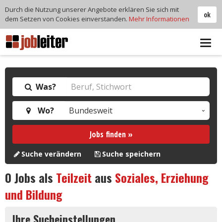
Durch die Nutzung unserer Angebote erklären Sie sich mit
ok
dem Setzen von Cookies einverstanden.
Mehr Informationen
Tog
navi
Was?
Wo?
Jobs finden »
Suche verändern
Suche speichern
0
Jobs als
Teilzeit
aus
Soziales, Erziehung
und Bildung
Ihre Sucheinstellungen