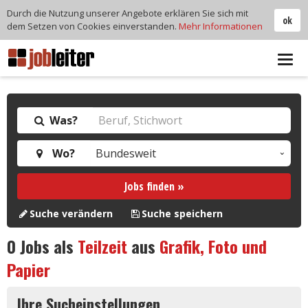
Durch die Nutzung unserer Angebote erklären Sie sich mit
ok
dem Setzen von Cookies einverstanden.
Mehr Informationen
Tog
navi
Was?
Wo?
Jobs finden »
Suche verändern
Suche speichern
0
Jobs als
Teilzeit
aus
Grafik, Foto und
Papier
Ihre Sucheinstellungen