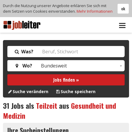
Durch die Nutzung unserer Angebote erklären Sie sich mit
ok
dem Setzen von Cookies einverstanden.
Mehr Informationen
Tog
navi
Was?
Wo?
Jobs finden »
Suche verändern
Suche speichern
31
Jobs als
Teilzeit
aus
Gesundheit und
Medizin
Ihre Sucheinstellungen