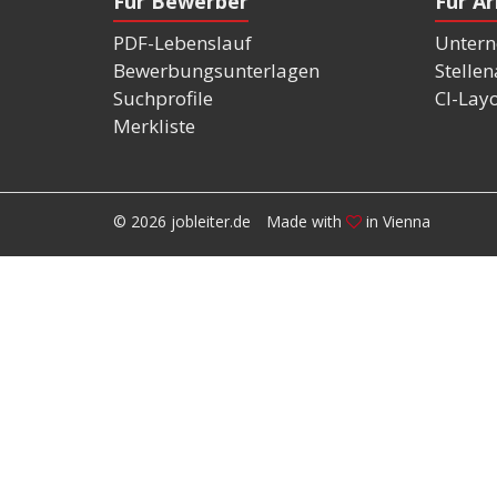
Für Bewerber
Für A
PDF-Lebenslauf
Untern
Bewerbungsunterlagen
Stelle
Suchprofile
CI-Lay
Merkliste
© 2026 jobleiter.de
Made with
in Vienna