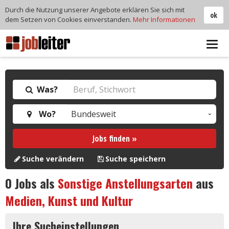
Durch die Nutzung unserer Angebote erklären Sie sich mit
ok
dem Setzen von Cookies einverstanden.
Mehr Informationen
Tog
navi
Was?
Wo?
Jobs finden »
Suche verändern
Suche speichern
0
Jobs als
Sonstige Anstellungsarten
aus
Medien, Kunst und Kultur
Ihre Sucheinstellungen