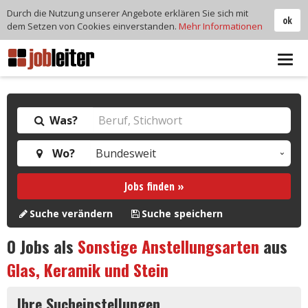
Durch die Nutzung unserer Angebote erklären Sie sich mit
ok
dem Setzen von Cookies einverstanden.
Mehr Informationen
Tog
navi
Was?
Wo?
Jobs finden »
Suche verändern
Suche speichern
0
Jobs als
Sonstige Anstellungsarten
aus
Glas, Keramik und Stein
Ihre Sucheinstellungen