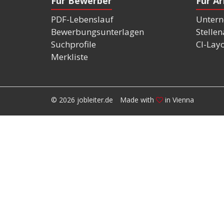
Für Bewerber
Für A
PDF-Lebenslauf
Untern
Bewerbungsunterlagen
Stelle
Suchprofile
CI-Lay
Merkliste
© 2026 jobleiter.de
Made with
in Vienna