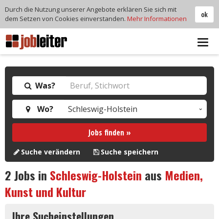
Durch die Nutzung unserer Angebote erklären Sie sich mit
ok
dem Setzen von Cookies einverstanden.
Mehr Informationen
Tog
navi
Was?
Wo?
Jobs finden »
Suche verändern
Suche speichern
2
Jobs in
Schleswig-Holstein
aus
Medien,
Kunst und Kultur
Ihre Sucheinstellungen