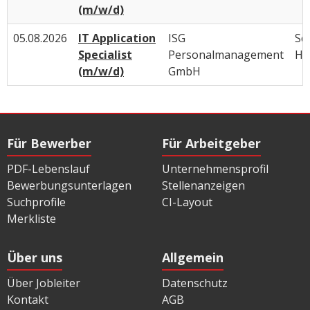
(m/w/d)
05.08.2026
IT Application
ISG
Sc
Specialist
Personalmanagement
Ho
(m/w/d)
GmbH
Für Bewerber
Für Arbeitgeber
PDF-Lebenslauf
Unternehmensprofil
Bewerbungsunterlagen
Stellenanzeigen
Suchprofile
CI-Layout
Merkliste
Über uns
Allgemein
Über Jobleiter
Datenschutz
Kontakt
AGB