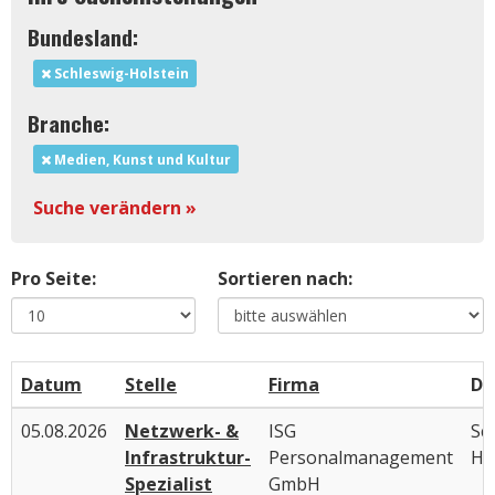
Bundesland:
Schleswig-Holstein
Branche:
Medien, Kunst und Kultur
Suche verändern »
Pro Seite:
Sortieren nach:
Datum
Stelle
Firma
Di
05.08.2026
Netzwerk- &
ISG
Sc
Infrastruktur-
Personalmanagement
Ho
Spezialist
GmbH