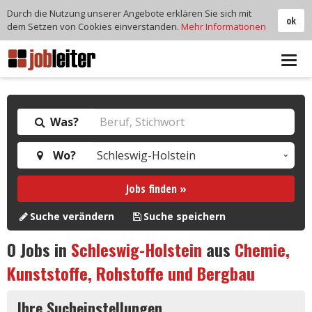
Durch die Nutzung unserer Angebote erklären Sie sich mit
ok
dem Setzen von Cookies einverstanden.
Mehr Informationen
Tog
navi
Was?
Wo?
Jobs finden »
Suche verändern
Suche speichern
0
Jobs in
Schleswig-Holstein
aus
Chemie,
Kunststoffe, Rohstoffe und Bergbau
Ihre Sucheinstellungen