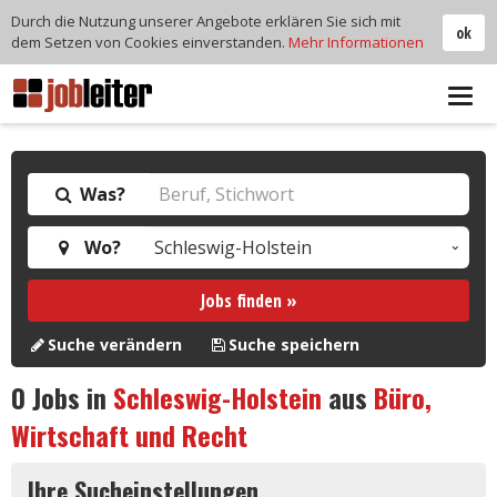
Durch die Nutzung unserer Angebote erklären Sie sich mit
ok
dem Setzen von Cookies einverstanden.
Mehr Informationen
Tog
navi
Was?
Wo?
Jobs finden »
Suche verändern
Suche speichern
0
Jobs in
Schleswig-Holstein
aus
Büro,
Wirtschaft und Recht
Ihre Sucheinstellungen