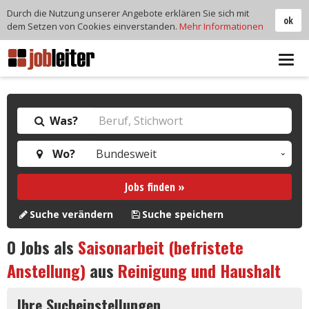
Durch die Nutzung unserer Angebote erklären Sie sich mit
ok
dem Setzen von Cookies einverstanden.
Mehr Informationen
Tog
navi
Was?
Wo?
Jobs finden »
Suche verändern
Suche speichern
0
Jobs als
Saisonarbeit (befristete
Anstellung)
aus
Reinigung und Haushalt
Ihre Sucheinstellungen