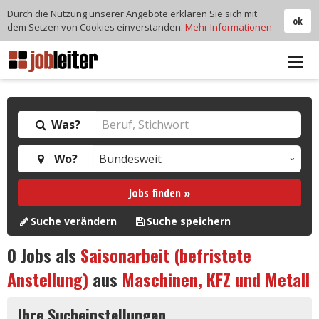
Durch die Nutzung unserer Angebote erklären Sie sich mit
ok
dem Setzen von Cookies einverstanden.
Mehr Informationen
Tog
navi
Was?
Wo?
Jobs finden »
Suche verändern
Suche speichern
0
Jobs als
Saisonarbeit (befristete
Anstellung)
aus
Maschinen, KFZ und Metall
Ihre Sucheinstellungen