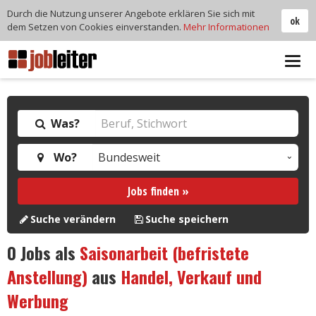
Durch die Nutzung unserer Angebote erklären Sie sich mit
ok
dem Setzen von Cookies einverstanden.
Mehr Informationen
Tog
navi
Was?
Wo?
Jobs finden »
Suche verändern
Suche speichern
0
Jobs als
Saisonarbeit (befristete
Anstellung)
aus
Handel, Verkauf und
Werbung