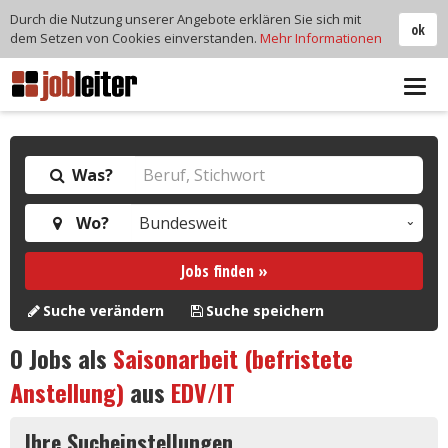
Durch die Nutzung unserer Angebote erklären Sie sich mit
ok
dem Setzen von Cookies einverstanden.
Mehr Informationen
Tog
navi
Was?
Wo?
Jobs finden »
Suche verändern
Suche speichern
0
Jobs als
Saisonarbeit (befristete
Anstellung)
aus
EDV/IT
Ihre Sucheinstellungen