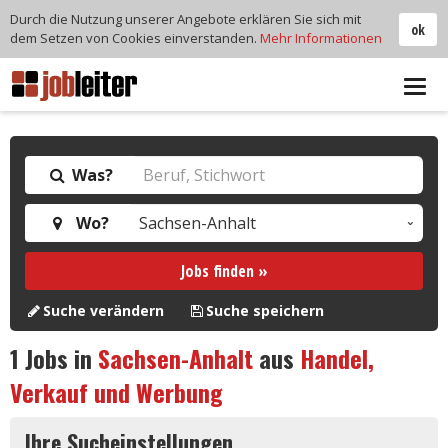
Durch die Nutzung unserer Angebote erklären Sie sich mit
ok
dem Setzen von Cookies einverstanden.
Mehr Informationen
Tog
navi
Was?
Wo?
Jobs finden »
Suche verändern
Suche speichern
1
Jobs in
Sachsen-Anhalt
aus
Handel,
Verkauf und Werbung
Ihre Sucheinstellungen