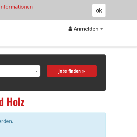
Informationen
ok
Anmelden
Jobs finden »
d Holz
erden.