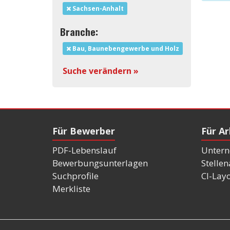
Sachsen-Anhalt
Branche:
Bau, Baunebengewerbe und Holz
Suche verändern »
Für Bewerber
Für A
PDF-Lebenslauf
Untern
Bewerbungsunterlagen
Stelle
Suchprofile
CI-Lay
Merkliste