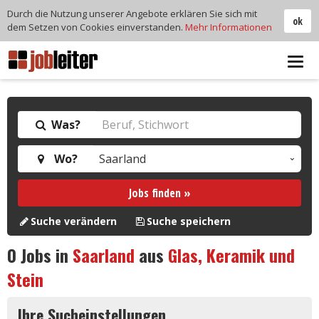
Durch die Nutzung unserer Angebote erklären Sie sich mit
ok
dem Setzen von Cookies einverstanden.
Mehr Informationen
Tog
navi
Was?
Wo?
Jobs finden »
Suche verändern
Suche speichern
0
Jobs in
Saarland
aus
Glas, Keramik und
Stein
Ihre Sucheinstellungen