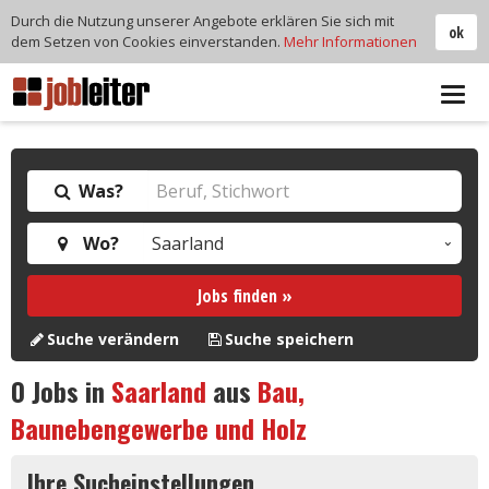
Durch die Nutzung unserer Angebote erklären Sie sich mit
ok
dem Setzen von Cookies einverstanden.
Mehr Informationen
Tog
navi
Was?
Wo?
Jobs finden »
Suche verändern
Suche speichern
0
Jobs in
Saarland
aus
Bau,
Baunebengewerbe und Holz
Ihre Sucheinstellungen