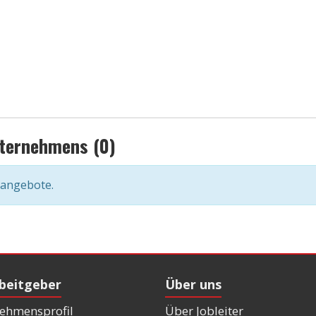
nternehmens (0)
nangebote.
rbeitgeber
Über uns
ehmensprofil
Über Jobleiter