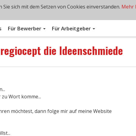
 Sie sich mit dem Setzen von Cookies einverstanden.
Mehr 
s
Für Bewerber
Für Arbeitgeber
n
regiocept die Ideenschmiede
...
r zu Wort komme...
ren möchtest, dann folge mir auf meine Website
st...