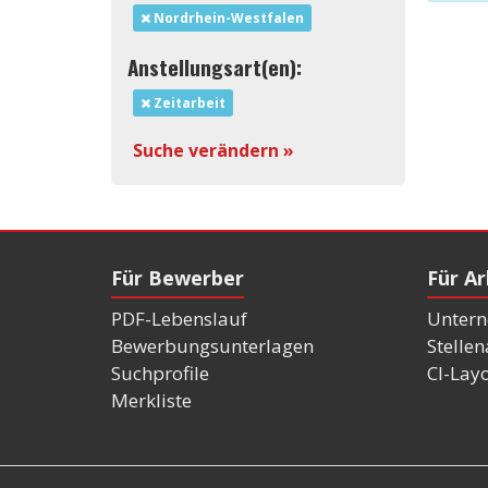
Nordrhein-Westfalen
Anstellungsart(en):
Zeitarbeit
Suche verändern »
Für Bewerber
Für A
PDF-Lebenslauf
Untern
Bewerbungsunterlagen
Stelle
Suchprofile
CI-Lay
Merkliste