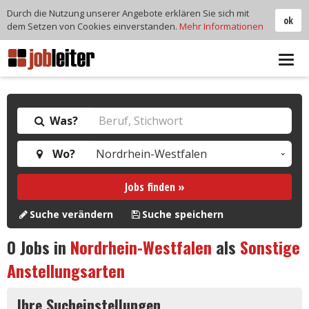
Durch die Nutzung unserer Angebote erklären Sie sich mit
ok
dem Setzen von Cookies einverstanden.
Mehr Informationen
Tog
navi
Was?
Wo?
Jobs finden »
Suche verändern
Suche speichern
0
Jobs in
Nordrhein-Westfalen
als
Sonstige
Anstellungsarten
Ihre Sucheinstellungen