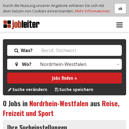
Durch die Nutzung unserer Angebote erklären Sie sich mit
ok
dem Setzen von Cookies einverstanden.
Mehr Informationen
Tog
navi
Was?
Wo?
Jobs finden »
Suche verändern
Suche speichern
0
Jobs in
Nordrhein-Westfalen
aus
Reise,
Freizeit und Sport
Ihre Sucheinstellungen