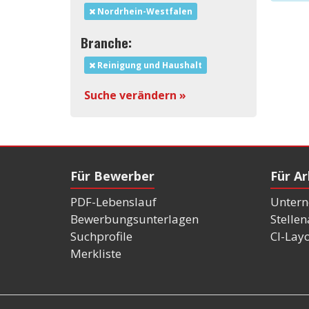
Nordrhein-Westfalen
Branche:
Reinigung und Haushalt
Suche verändern »
Für Bewerber
Für A
PDF-Lebenslauf
Untern
Bewerbungsunterlagen
Stelle
Suchprofile
CI-Lay
Merkliste