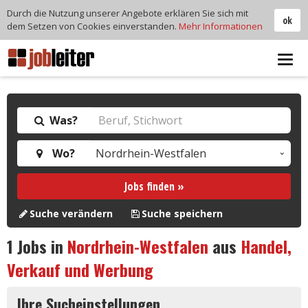
Durch die Nutzung unserer Angebote erklären Sie sich mit
ok
dem Setzen von Cookies einverstanden.
Mehr Informationen
Tog
navi
Was?
Wo?
Jobs finden »
Suche verändern
Suche speichern
1
Jobs in
Nordrhein-Westfalen
aus
Handel,
Verkauf und Werbung
Ihre Sucheinstellungen