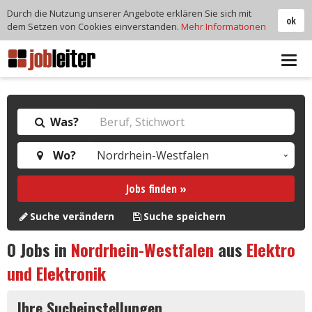
Durch die Nutzung unserer Angebote erklären Sie sich mit
ok
dem Setzen von Cookies einverstanden.
Mehr Informationen
Tog
navi
Was?
Wo?
Jobs finden »
Suche verändern
Suche speichern
0
Jobs in
Nordrhein-Westfalen
aus
Elektro
und Elektronik
Ihre Sucheinstellungen