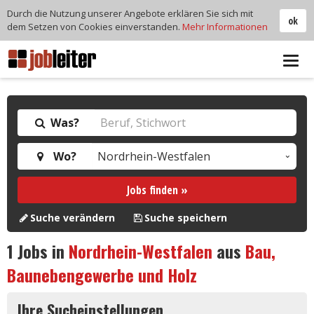
Durch die Nutzung unserer Angebote erklären Sie sich mit
ok
dem Setzen von Cookies einverstanden.
Mehr Informationen
Tog
navi
Was?
Wo?
Jobs finden »
Suche verändern
Suche speichern
1
Jobs in
Nordrhein-Westfalen
aus
Bau,
Baunebengewerbe und Holz
Ihre Sucheinstellungen