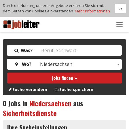
Durch die Nutzung unserer Angebote erklären Sie sich mit
ok
dem Setzen von Cookies einverstanden.
Mehr Informationen
Tog
navi
Was?
Wo?
Jobs finden »
Suche verändern
Suche speichern
0
Jobs in
Niedersachsen
aus
Sicherheitsdienste
Ihre Sucheinstellungen