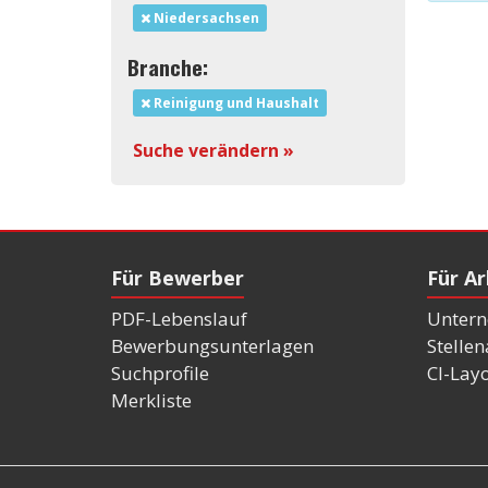
Niedersachsen
Branche:
Reinigung und Haushalt
Suche verändern »
Für Bewerber
Für A
PDF-Lebenslauf
Untern
Bewerbungsunterlagen
Stelle
Suchprofile
CI-Lay
Merkliste