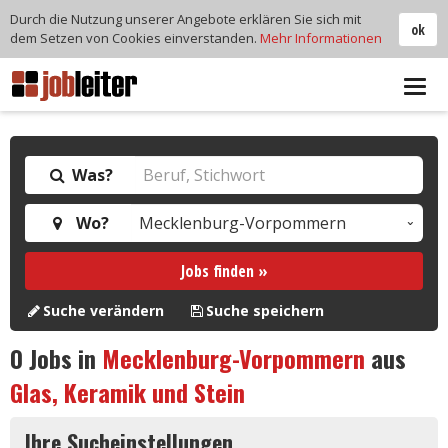
Durch die Nutzung unserer Angebote erklären Sie sich mit
ok
dem Setzen von Cookies einverstanden.
Mehr Informationen
Tog
navi
Was?
Wo?
Jobs finden »
Suche verändern
Suche speichern
0
Jobs in
Mecklenburg-Vorpommern
aus
Glas, Keramik und Stein
Ihre Sucheinstellungen