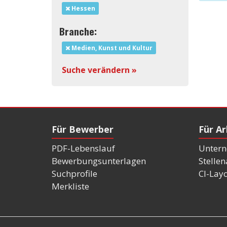
Hessen
Branche:
Medien, Kunst und Kultur
Suche verändern »
Für Bewerber
Für A
PDF-Lebenslauf
Untern
Bewerbungsunterlagen
Stelle
Suchprofile
CI-Lay
Merkliste