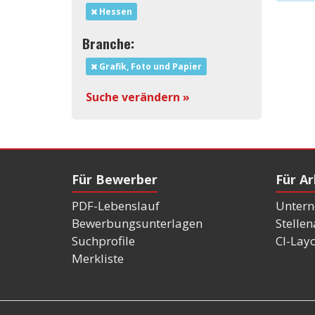
Hessen
Branche:
Grafik, Foto und Papier
Suche verändern »
Für Bewerber
Für A
PDF-Lebenslauf
Untern
Bewerbungsunterlagen
Stelle
Suchprofile
CI-Lay
Merkliste