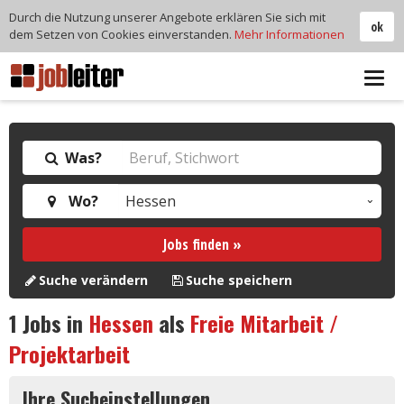
Durch die Nutzung unserer Angebote erklären Sie sich mit
ok
dem Setzen von Cookies einverstanden.
Mehr Informationen
Tog
navi
Was?
Wo?
Jobs finden »
Suche verändern
Suche speichern
1
Jobs in
Hessen
als
Freie Mitarbeit /
Projektarbeit
Ihre Sucheinstellungen