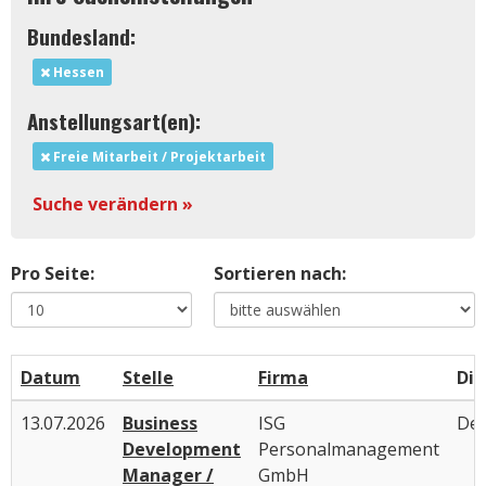
Bundesland:
Hessen
Anstellungsart(en):
Freie Mitarbeit / Projektarbeit
Suche verändern »
Pro Seite:
Sortieren nach:
Datum
Stelle
Firma
Die
13.07.2026
Business
ISG
Deu
Development
Personalmanagement
Manager /
GmbH