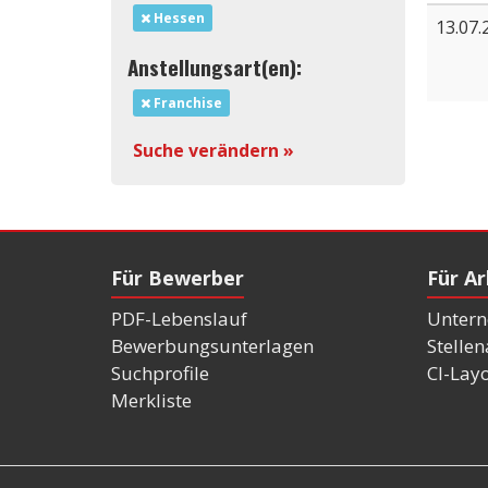
Hessen
13.07.
Anstellungsart(en):
Franchise
Suche verändern »
Für Bewerber
Für A
PDF-Lebenslauf
Untern
Bewerbungsunterlagen
Stelle
Suchprofile
CI-Lay
Merkliste