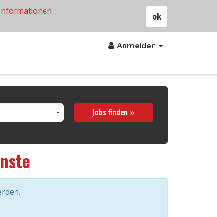
Informationen
ok
Anmelden
Jobs finden »
enste
erden.