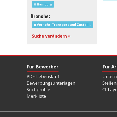
Hamburg
Branche:
Verkehr, Transport und Zustelldienste
Suche verändern »
Für Bewerber
Für A
PDF-Lebenslauf
Untern
Bewerbungsunterlagen
Stelle
Suchprofile
CI-Lay
Merkliste