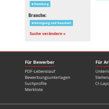
Hamburg
Branche:
Reinigung und Haushalt
Suche verändern »
Für Bewerber
Für A
PDF-Lebenslauf
Untern
Bewerbungsunterlagen
Stelle
Suchprofile
CI-Lay
Merkliste