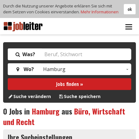
Durch die Nutzung unserer Angebote erklären Sie sich mit
ok
dem Setzen von Cookies einverstanden.
Mehr Informationen
Tog
navi
Was?
Wo?
Jobs finden »
Suche verändern
Suche speichern
0
Jobs in
Hamburg
aus
Büro, Wirtschaft
und Recht
Ihre Sucheinstellungen