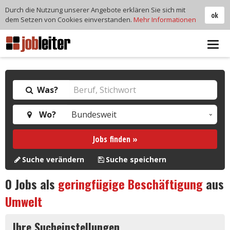
Durch die Nutzung unserer Angebote erklären Sie sich mit
ok
dem Setzen von Cookies einverstanden.
Mehr Informationen
Tog
navi
Was?
Wo?
Jobs finden »
Suche verändern
Suche speichern
0
Jobs als
geringfügige Beschäftigung
aus
Umwelt
Ihre Sucheinstellungen