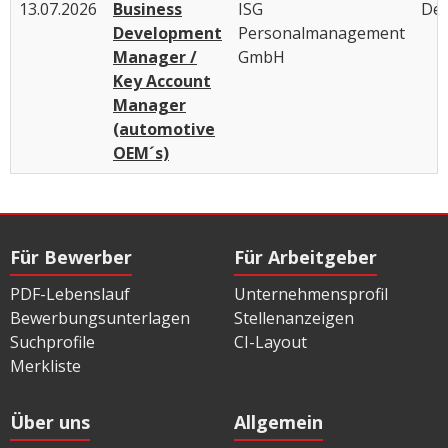
13.07.2026
Business
ISG
Deu
Development
Personalmanagement
Manager /
GmbH
Key Account
Manager
(automotive
OEM´s)
Für Bewerber
Für Arbeitgeber
PDF-Lebenslauf
Unternehmensprofil
Bewerbungsunterlagen
Stellenanzeigen
Suchprofile
CI-Layout
Merkliste
Über uns
Allgemein