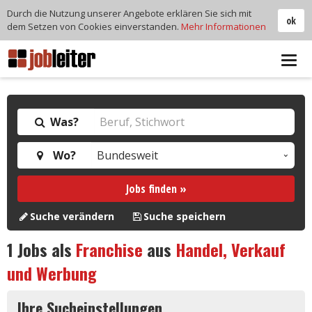
Durch die Nutzung unserer Angebote erklären Sie sich mit
ok
dem Setzen von Cookies einverstanden.
Mehr Informationen
Tog
navi
Was?
Wo?
Jobs finden »
Suche verändern
Suche speichern
1
Jobs als
Franchise
aus
Handel, Verkauf
und Werbung
Ihre Sucheinstellungen