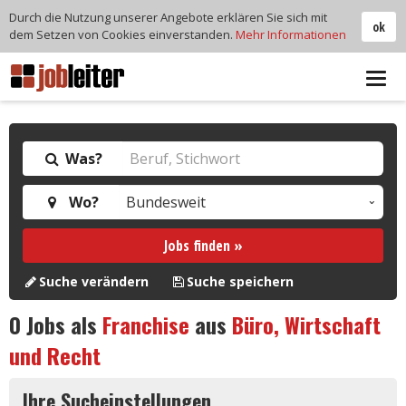
Durch die Nutzung unserer Angebote erklären Sie sich mit
ok
dem Setzen von Cookies einverstanden.
Mehr Informationen
Tog
navi
Was?
Wo?
Jobs finden »
Suche verändern
Suche speichern
0
Jobs als
Franchise
aus
Büro, Wirtschaft
und Recht
Ihre Sucheinstellungen