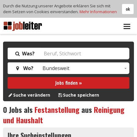
Durch die Nutzung unserer Angebote erklären Sie sich mit
ok
dem Setzen von Cookies einverstanden.
Mehr Informationen
Tog
navi
Was?
Wo?
Jobs finden »
Suche verändern
Suche speichern
0
Jobs als
Festanstellung
aus
Reinigung
und Haushalt
Ihre Sucheinstellungen