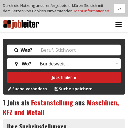
Durch die Nutzung unserer Angebote erklären Sie sich mit
ok
dem Setzen von Cookies einverstanden.
Mehr Informationen
Tog
navi
Was?
Wo?
Jobs finden »
Suche verändern
Suche speichern
1
Jobs als
Festanstellung
aus
Maschinen,
KFZ und Metall
Ihre Sucheinstellungen