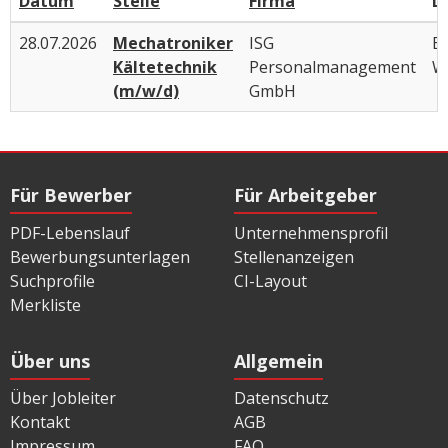
Datum
Stelle
Firma
D
28.07.2026
Mechatroniker
ISG
B
Kältetechnik
Personalmanagement
W
(m/w/d)
GmbH
Für Bewerber
Für Arbeitgeber
PDF-Lebenslauf
Unternehmensprofil
Bewerbungsunterlagen
Stellenanzeigen
Suchprofile
CI-Layout
Merkliste
Über uns
Allgemein
Über Jobleiter
Datenschutz
Kontakt
AGB
Impressum
FAQ